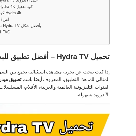
طريقة تثبيت Hydra TV على الأندرويد
الحصول على Hydra 4K كود تفعيل
كود تفعيل تطبيق Hydra 4k
هل Hydra TV آمن؟
نصائح لاستخدام Hydra TV بأفضل شكل
الأسئلة الشائعة FAQ
تحميل Hydra TV – أفضل تطبيق للبث المباشر بجودة 4K مع كود التفعيل 2025
إذا كنت تبحث عن تجربة مشاهدة استثنائية تجمع بين السرع
المثالي لك. هذا التطبيق، المعروف أيضًا باسم
تطبيق هيدر
القنوات التلفزيونية العالمية والعربية، الأفلام، المسلس
الأندرويد بسهولة.