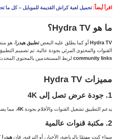
اقرأ أيضاً:
تحميل لعبة كراش القديمة للموبايل – كل ما تحتا
ما هو Hydra TV؟
Hydra TV
أو كما يطلق عليه البعض
تطبيق هيدرا
، هو من
القنوات والمحتوى المرئي بجودة عالية. تم تصميم التطب
community links
لربط المستخدمين بالمحتوى المحدث 
مميزات Hydra TV
1. جودة عرض تصل إلى 4K
يدعم التطبيق تشغيل القنوات والأفلام بجودة
4K
، مما يضم
2. مكتبة قنوات عالمية
سواء كنت مهتمًا بالرياضة، الأخبار، أو الترفيه، فإن
هيدرا TV