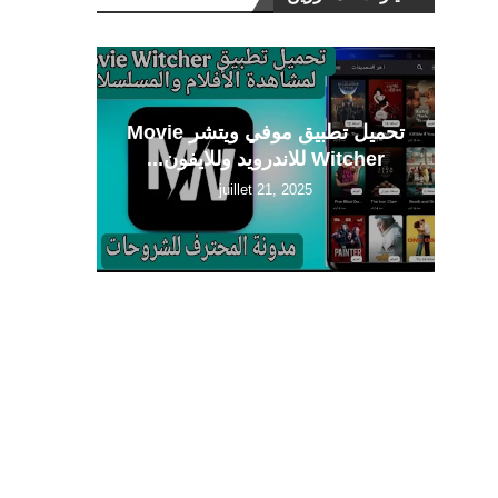
تحميل تطبيق موفي ويتشر Movie
Witcher للاندرويد وللايفون...
juillet 21, 2025