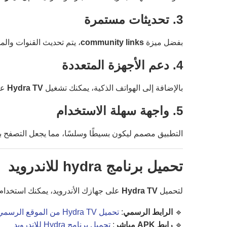
3. تحديثات مستمرة
بفضل ميزة
community links
، يتم تحديث القنوات وا
4. دعم الأجهزة المتعددة
بالإضافة إلى الهواتف الذكية، يمكنك تشغيل
Hydra TV
على أج
5. واجهة سهلة الاستخدام
التطبيق مصمم ليكون بسيطًا وسلسًا، مما يجعل التصفح بين
تحميل برنامج hydra للاندرويد
لتحميل
Hydra TV
على جهازك الأندرويد، يمكنك استخدام ا
🔹
الرابط الرسمي
:
تحميل Hydra TV من الموقع الرسمي
🔹
رابط APK مباشر
:
تحميل برنامج Hydra للاندرويد