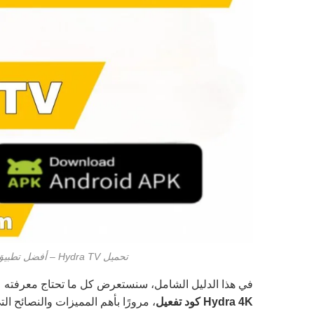
تحميل Hydra TV – أفضل تطبيق للبث المباشر بجودة 4K مع كود التفعيل 2025
في هذا الدليل الشامل، سنستعرض كل ما تحتاج معرفته
Hydra 4K كود تفعيل
، مرورًا بأهم المميزات والنصائح 