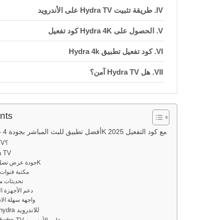
طريقة تثبيت Hydra TV على الأندرويد
الحصول على Hydra 4K كود تفعيل
كود تفعيل تطبيق Hydra 4k
هل Hydra TV آمن؟
نصائح لاستخدام Hydra TV بأفضل شكل
الأسئلة الشائعة FAQ
nts
تحميل Hydra TV – أفضل تطبيق للبث المباشر بجودة 4K مع كود التفعيل 2025
في الختام
ما هو Hydra TV؟
مميزات
1. جودة عرض تصل إلى 4K
2. مكتبة قنوا
3. تحديثات
4. دعم الأجهزة 
5. واجهة سهلة ال
تحميل برنامج hydra للاندرويد