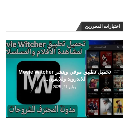
اختيارات المحررين
تحميل تطبيق موفي ويتشر Movie Witcher
للاندرويد وللايفون...
يوليو 21, 2025