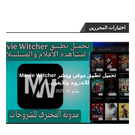
اختيارات المحررين
تحميل تطبيق موفي ويتشر Movie Witcher
للاندرويد وللايفون...
يوليو 21, 2025