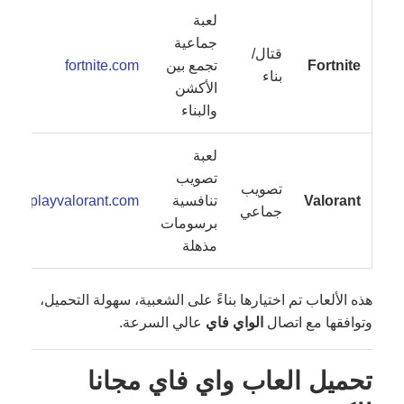
لعبة
جماعية
قتال/
Fortnite
تجمع بين
fortnite.com
بناء
الأكشن
والبناء
لعبة
تصويب
تصويب
Valorant
تنافسية
playvalorant.com
جماعي
برسومات
مذهلة
هذه الألعاب تم اختيارها بناءً على الشعبية، سهولة التحميل،
وتوافقها مع اتصال
الواي فاي
عالي السرعة.
تحميل العاب واي فاي مجانا