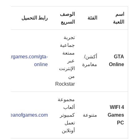
اسم
الوصف
الفئة
رابط التحميل
اللعبة
السريع
تجربة
جماعية
ممتعة
GTA
أكشن/
ockstargames.com/gta-
عبر
Online
مغامرة
online
الإنترنت
من
Rockstar
مجموعة
WIFI 4
ألعاب
Games
متنوعة
كمبيوتر
oceanofgames.com
PC
تعمل
أونلاين