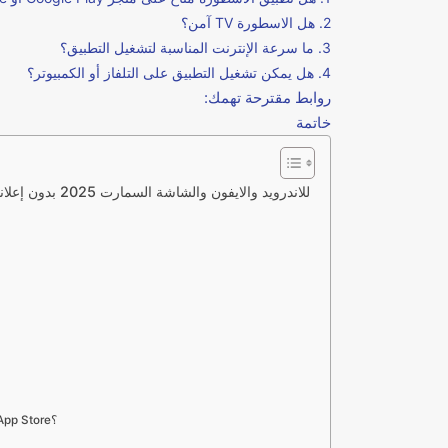
2. هل الاسطورة TV آمن؟
3. ما سرعة الإنترنت المناسبة لتشغيل التطبيق؟
4. هل يمكن تشغيل التطبيق على التلفاز أو الكمبيوتر؟
روابط مقترحة تهمك:
خاتمة
تحميل برنامج الأسطورة TV للاندرويد والايفون والشاشة السمارت 2025 بدون إعلانات – بث مباشر لجميع القنوات
1. هل تطبيق الأسطورة متاح على متجر Google Play أو App Store؟