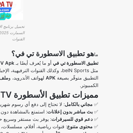
القنوات
هو تطبيق الاسطورة تي في؟
ما
تطبيق الاسطورة تي في
أو ما يُعرف أيضًا بـ
TV Apk
مثل beIN Sports، وكذلك القنوات الترفيهية، الإخبارية، وحتى قنوات الأطفال، كل ذلك بجودة عالية وبدون إعلانات مزعجة.
التطبيق متوفّر بصيغة
APK
لهواتف الأندرويد، و
ملف PA
الكمبيوتر.
مميزات تطبيق الأسطورة TV آخر إصدار 2025
✅
مجاني بالكامل
: لا تحتاج إلى دفع أي رسوم شهرية
✅
بث مباشر بدون إعلانات
: استمتع بالمشاهدة دون
✅
دعم قوي للسيرفرات
: يوفر بث مستقر وسريع ح
✅
محتوى متنوع
: قنوات رياضية، أفلام، مسلسلات، 