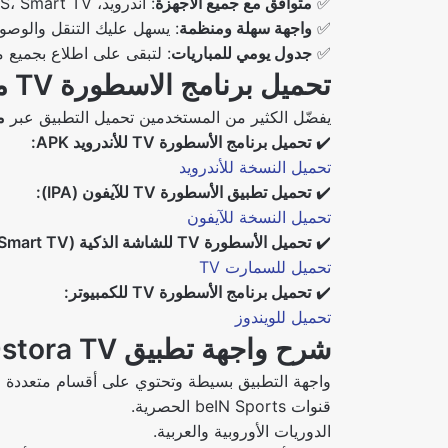
✅
متوافق مع جميع الأجهزة
: أندرويد، iOS، Smart TV، والكمبيوتر.
✅
واجهة سهلة ومنظمة
: يسهل عليك التنقل والوصول
✅
جدول يومي للمباريات
: لتبقى على اطلاع بجميع مو
تحميل برنامج الاسطورة TV من ميديا فاير 2025
يفضّل الكثير من المستخدمين تحميل التطبيق عبر
م
✔️
تحميل برنامج الأسطورة TV للأندرويد APK:
تحميل النسخة للأندرويد
✔️
تحميل تطبيق الأسطورة TV للآيفون (IPA):
تحميل النسخة للآيفون
✔️
تحميل الأسطورة TV للشاشة الذكية (Smart TV):
تحميل للسمارت TV
✔️
تحميل برنامج الأسطورة TV للكمبيوتر:
تحميل للويندوز
شرح واجهة تطبيق Ostora TV
واجهة التطبيق بسيطة وتحتوي على أقسام متعددة لت
قنوات beIN Sports الحصرية.
الدوريات الأوروبية والعربية.