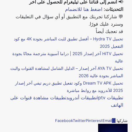
📢
انضم إلى قناتنا على تيليغرام للحصول على آخر
التحديثات:
اضغط هنا للانضمام
💬 شاركنا تجربتك مع التطبيق أو أي سؤال في التعليقات
وسنرد عليك فورًا.
قد تعجبك أيضاً
تحميل Hydra TV – أفضل تطبيق للبث المباشر بجودة 4K مع كود
التفعيل 2025
تحميل HiTV آخر إصدار 2025 | دراما آسيوية مترجمة مجانًا بجودة
عالية
تحميل AYA TV آخر إصدار – الدليل الشامل لمشاهدة القنوات والبث
المباشر بجودة عالية 2026
تحميل Dream TV APK وكود تفعيل تطبيق دريم تيفي آخر إصدار
2025 للأندرويد مع روابط مباشرة
تطبيقات iptv
تطبيقات أندرويد
تطبيقات مشاهدة قنوات على
الهاتف
شاركها
0
Email
Pinterest
Twitter
Facebook