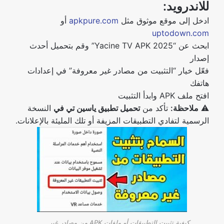
للاندرويد:
ادخل إلى موقع موثوق مثل
apkpure.com
أو
uptodown.com
ابحث عن “Yacine TV APK 2025” وقم بتحميل أحدث
إصدار
فعّل خيار “التثبيت من مصادر غير معروفة” في إعدادات
هاتفك
افتح ملف APK وابدأ التثبيت
⚠️
ملاحظة:
تأكد من
تحميل تطبيق ياسين تي في
النسخة
الرسمية لتفادي التطبيقات المزيفة أو تلك المليئة بالإعلانات.
كيفية تثبيت التطبيقات أو ملفات APK من مصادر غير