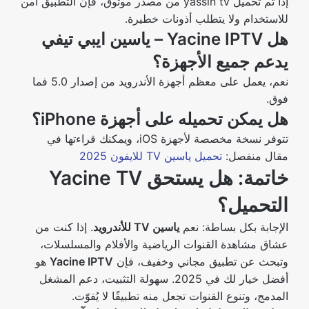
إذا تم تحميل yassin tv من مصدر موثوق، فإن التطبيق آمن
للاستخدام ولا يتطلب أذونات خطيرة.
هل Yacine IPTV – ياسين ايبي تيفي
يدعم جميع الأجهزة؟
نعم، يعمل على معظم أجهزة الأندرويد من إصدار 5.0 فما
فوق.
هل يمكن تحميله على أجهزة iPhone؟
تتوفر نسخة مخصصة لأجهزة iOS، ويمكنك قراءتها في
مقال منفصل:
تحميل ياسين TV للايفون 2025
خاتمة: هل يستحق Yacine TV
التحميل؟
الإجابة بكل بساطة: نعم
ياسين TV للأندرويد
. إذا كنت من
عشاق مشاهدة القنوات الرياضية والأفلام والمسلسلات،
وتبحث عن تطبيق مجاني وخفيف، فإن
Yacine IPTV
هو
أفضل خيار لك في 2025. سهولة التثبيت، دعم المشغل
المدمج، وتنوع القنوات تجعل منه تطبيقًا لا يُفوّت.