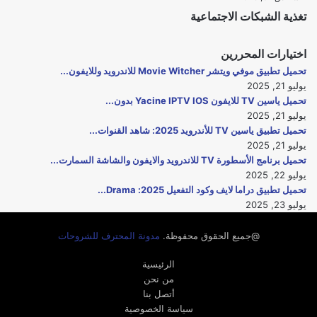
تغذية الشبكات الاجتماعية
اختيارات المحررين
تحميل تطبيق موفي ويتشر Movie Witcher للاندرويد وللايفون...
يوليو 21, 2025
تحميل ياسين TV للايفون Yacine IPTV IOS بدون...
يوليو 21, 2025
تحميل تطبيق ياسين TV للأندرويد 2025: شاهد القنوات...
يوليو 21, 2025
تحميل برنامج الأسطورة TV للاندرويد والايفون والشاشة السمارت...
يوليو 22, 2025
تحميل تطبيق دراما لايف وكود التفعيل 2025: Drama...
يوليو 23, 2025
@جميع الحقوق محفوظة.
مدونة المحترف للشروحات
الرئيسية
من نحن
أتصل بنا
سياسة الخصوصية