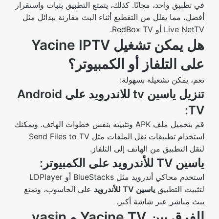
في تطبيق واحد، مجانًا. كذلك، يتمتع التطبيق بثبات واستقرار
أفضل، مما يقلل من التقطيع أثناء البث مقارنة ببدائل مثل
Live NetTV أو RedBox TV.
هل يمكن تشغيل Yacine IPTV
على التلفاز أو الكمبيوتر؟
نعم، يمكن تشغيله بسهولة:
تنزيل ياسين tv للاندرويد على Android
TV:
قم بتحميل ملف APK وتثبيته بنفس خطوات الهاتف. ويمكنك
استخدام تطبيقات نقل الملفات مثل Send Files to TV
لنقل التطبيق من الهاتف إلى التلفاز.
ياسين TV للأندرويد على الكمبيوتر:
استخدم محاكي أندرويد مثل BlueStacks أو LDPlayer
لتثبيت التطبيق
ياسين TV للأندرويد
على الحاسوب، وتمتع
ببث مباشر عبر شاشة أكبر.
الفرق بين Yacine TV و yasin