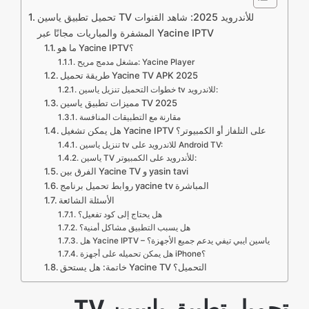
تحميل تطبيق ياسين TV للأندرويد 2025: شاهد القنوات
المشفرة والمباريات مجانًا عبر Yacine IPTV
ما هو Yacine IPTV؟
مشغل مدمج مريح: Yacine Player
طريقة تحميل Yacine TV APK 2025
خطوات التحميل تنزيل ياسين tv للاندرويد:
مميزات تطبيق ياسين TV 2025
مقارنة مع التطبيقات المنافسة
هل يمكن تشغيل Yacine IPTV على التلفاز أو الكمبيوتر؟
تنزيل ياسين tv للاندرويد على Android TV:
ياسين TV للأندرويد على الكمبيوتر:
الفرق بين Yacine TV و yasin tavi
روابط تحميل برنامج yacine tv المباشرة
الأسئلة الشائعة
هل يحتاج إلى كود تفعيل؟
هل يسبب التطبيق مشاكل أمنية؟
هل Yacine IPTV – ياسين ايبي تيفي يدعم جميع الأجهزة؟
هل يمكن تحميله على أجهزة iPhone؟
خاتمة: هل يستحق Yacine TV التحميل؟
تحميل تطبيق ياسين TV